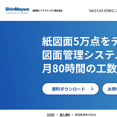
NAZCA5 EDMと
紙図面5万点を
図面管理システ
月80時間の工
資料ダウンロード
お問
HOME
導入事例
原田産業株式会社