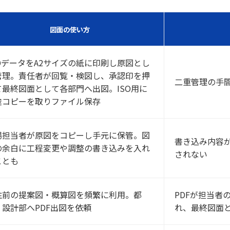
図面の使い方
ADデータをA2サイズの紙に印刷し原図とし
管理。責任者が回覧・検図し、承認印を押
二重管理の手
て最終図面として各部門へ出図。ISO用に
途コピーを取りファイル保存
場担当者が原図をコピーし手元に保管。図
書き込み内容
の余白に工程変更や調整の書き込みを入れ
されない
ことも
注前の提案図・概算図を頻繁に利用。都
PDFが担当者
、設計部へPDF出図を依頼
れ、最終図面