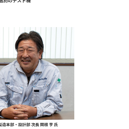
選別のテスト機
製造本部・設計部 次長 関根 亨 氏