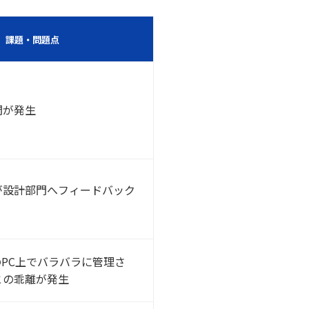
課題・問題点
間が発生
が設計部門へフィードバック
のPC上でバラバラに管理さ
との乖離が発生