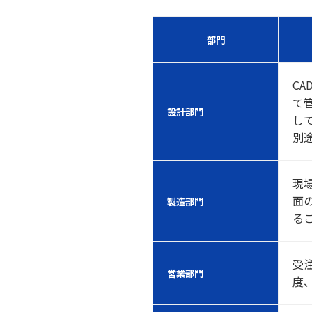
部門
C
て
設計部門
し
別
現
面
製造部門
る
受
営業部門
度