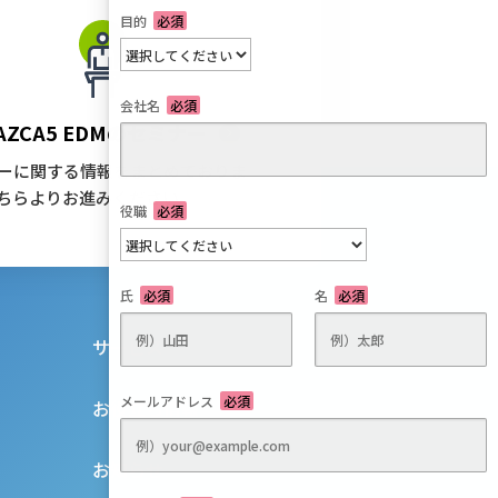
目的
必須
会社名
必須
AZCA5 EDMの
セミナー
ーに関する情報をまとめておりま
ちらよりお進みください。
役職
必須
氏
必須
名
必須
サービス
メールアドレス
必須
お役立ち情報
お知らせ