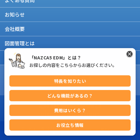
よくある質問
お知らせ
会社概要
図面管理とは
アップデート情報
「NAZCA5 EDM」とは？
お探しの内容をこちらからお選びください。
サイトご利用にあたって
個人情報保護方針
特長を知りたい
個人情報のお取り扱いについて
サイトマップ
どんな機能があるの？
費用はいくら？
お役立ち情報
Copyright © 2023
ShinMaywa Soft Technologies, Ltd.
All rights reserved.