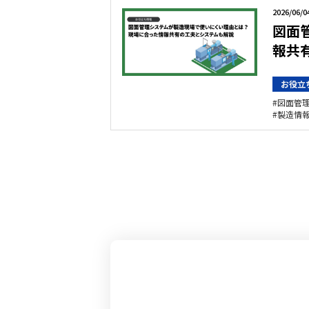
2026/06/0
図面
報共
お役立
図面管
製造情