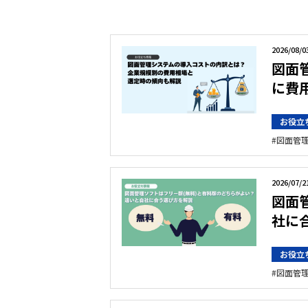
2026/08/0
図面
に費
お役立
図面管
2026/07/2
図面
社に
お役立
図面管