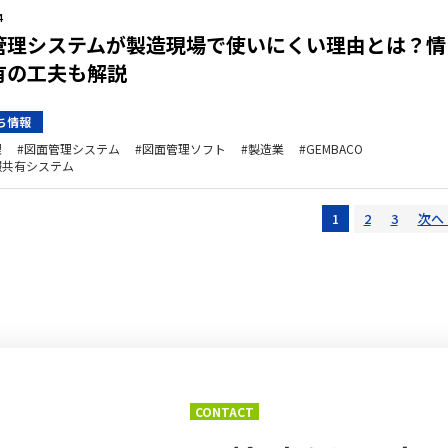
4
管理システムが製造現場で使いにくい理由とは？情
有の工夫も解説
ち情報
理
図面管理システム
図面管理ソフト
製造業
GEMBACO
報共有システム
1
2
3
次へ 
CONTACT