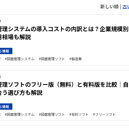
新しい順 |
古
3
管理システムの導入コストの内訳とは？企業規模別
用相場も解説
ち情報
理
図面管理システム
図面管理ソフト
製造業
1
管理ソフトのフリー版（無料）と有料版を比較｜自
合う選び方も解説
ち情報
理
図面管理システム
図面管理ソフト
有料ソフト
フリーソフト