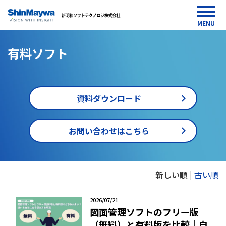
MENU
有料ソフト
資料ダウンロード
お問い合わせはこちら
HOME
新しい順 |
古い順
media
有
料
2026/07/21
ソ
図面管理ソフトのフリー版
フ
ト
（無料）と有料版を比較｜自