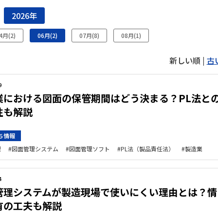
2026年
4月(2)
06月(2)
07月(8)
08月(1)
新しい順 |
古
9
業における図面の保管期間はどう決まる？PL法と
性も解説
ち情報
理
図面管理システム
図面管理ソフト
PL法（製品責任法）
製造業
4
管理システムが製造現場で使いにくい理由とは？情
有の工夫も解説