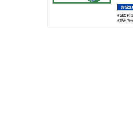
お役立
図面管
製造情