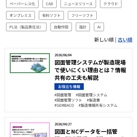
報
ペーパーレス化
CAD
ニュースリリース
クラウド
共
有
シ
オンプレミス
有料ソフト
フリーソフト
ス
テ
PL法（製品責任法）
自動作図
設計
AI
ム
新しい順 |
古い順
2026/06/04
図面管理システムが製造現場
で使いにくい理由とは？情報
共有の工夫も解説
お役立ち情報
図面管理
図面管理システム
図面管理ソフト
製造業
GEMBACO
製造情報共有システム
2026/04/27
図面とNCデータを一括管