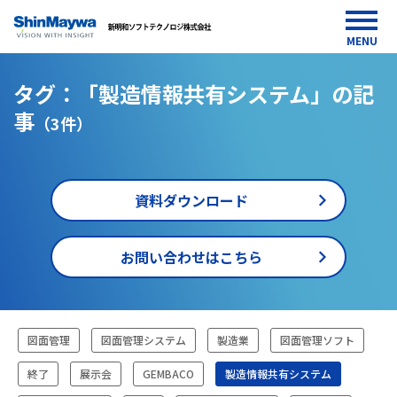
MENU
タグ：「製造情報共有システム」の記
事
（3件）
資料ダウンロード
お問い合わせはこちら
HOME
図面管理
図面管理システム
製造業
図面管理ソフト
media
製
終了
展示会
GEMBACO
製造情報共有システム
造
情